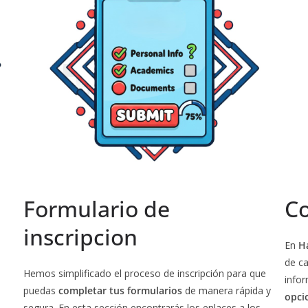
Formulario de
Co
inscripcion
En
Ha
de ca
Hemos simplificado el proceso de inscripción para que
info
puedas
completar tus formularios
de manera rápida y
opci
segura. En esta sección encontrarás los enlaces a los